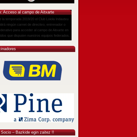
o: Acceso al campo de Aitxarte
 la temporada 2019/20 el Club Loiola Indautxu
tirá ningún carnet de directivo, entrenador o
derativo para acceder al campo de Aitxarte en
tidos que disputen nuestros equipos federados.
ernadores, directivos o técnicos interesados
der a algún partido deberán solicitar por
cinadores
ado la invitación por email a
oiolaindautxufutbol.com.
Leer más...
 Socio – Bazkide egin zaitez !!