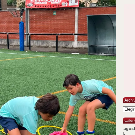
Archi
Calen
agos
L