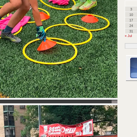
3
10
17
24
31
« Jul