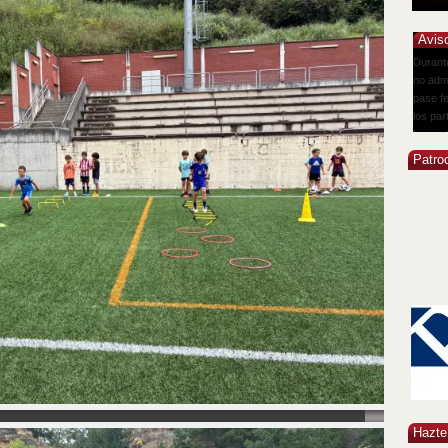
Avis
Durante
no admi
pase fe
los par
Los ent
en acce
Patro
adelant
club@l
Hazte