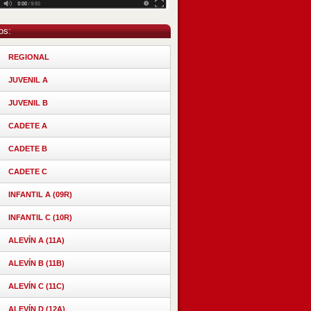
os:
REGIONAL
JUVENIL A
JUVENIL B
CADETE A
CADETE B
CADETE C
INFANTIL A (09R)
INFANTIL C (10R)
ALEVÍN A (11A)
ALEVÍN B (11B)
ALEVÍN C (11C)
ALEVÍN D (12A)