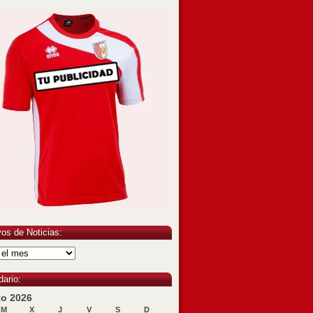
vos de Noticias:
dario:
to 2026
M
X
J
V
S
D