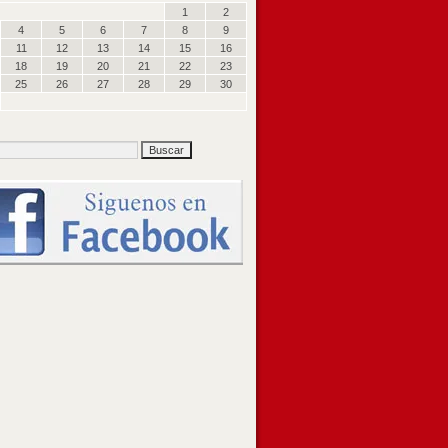
1
2
4
5
6
7
8
9
11
12
13
14
15
16
18
19
20
21
22
23
25
26
27
28
29
30