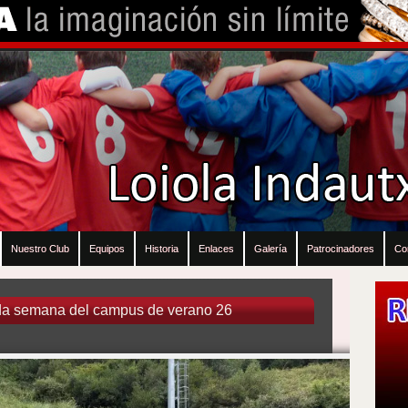
Nuestro Club
Equipos
Historia
Enlaces
Galería
Patrocinadores
Co
nda semana del campus de verano 26