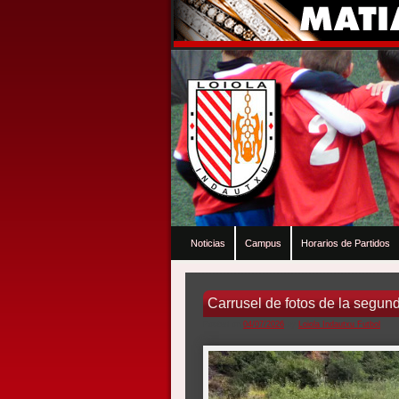
Noticias
Campus
Horarios de Partidos
Carrusel de fotos de la segu
Posted on
04/07/2026
by
Loiola Indautxu Futbol