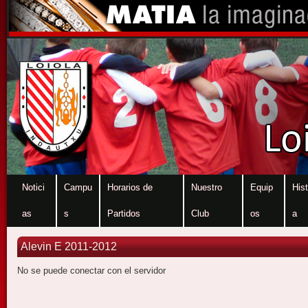
Notici
Campu
Horarios de
Nuestro
Equip
Hist
as
s
Partidos
Club
os
a
Alevin E 2011-2012
No se puede conectar con el servidor