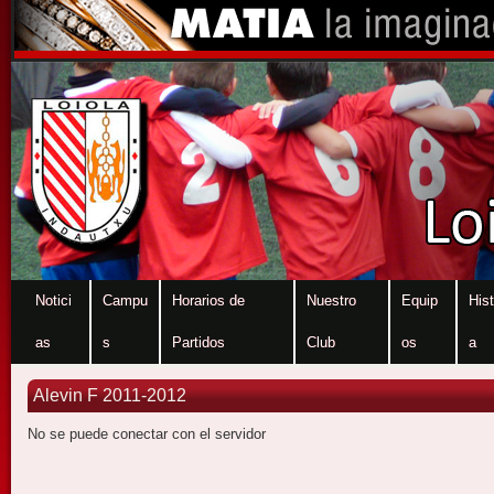
Notici
Campu
Horarios de
Nuestro
Equip
Hist
as
s
Partidos
Club
os
a
Alevin F 2011-2012
No se puede conectar con el servidor