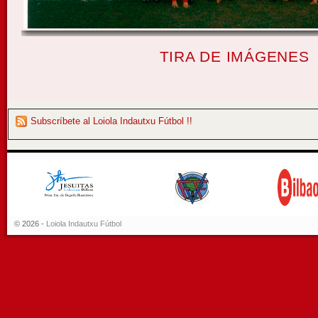
TIRA DE IMÁGENES
Subscríbete al Loiola Indautxu Fútbol !!
© 2026 -
Loiola Indautxu Fútbol