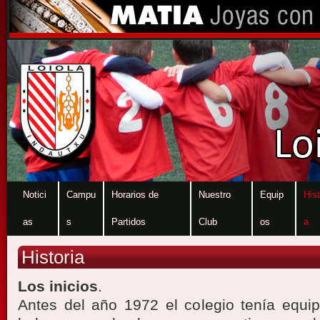
Notici
Campu
Horarios de
Nuestro
Equip
Hist
as
s
Partidos
Club
os
a
Historia
Los inicios
.
Antes del año 1972 el colegio tenía equi