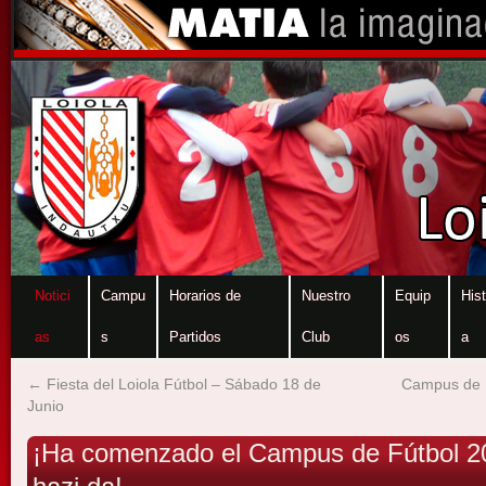
Notici
Campu
Horarios de
Nuestro
Equip
Hist
as
s
Partidos
Club
os
a
←
Fiesta del Loiola Fútbol – Sábado 18 de
Campus de 
Junio
¡Ha comenzado el Campus de Fútbol 2