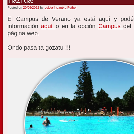
hazi da!
Posted on
20/06/2022
by
Loiola Indautxu Futbol
El Campus de Verano ya está aquí y podéi
información
aquí
o en la opción
Campus
del
página web.
Ondo pasa ta gozatu !!!